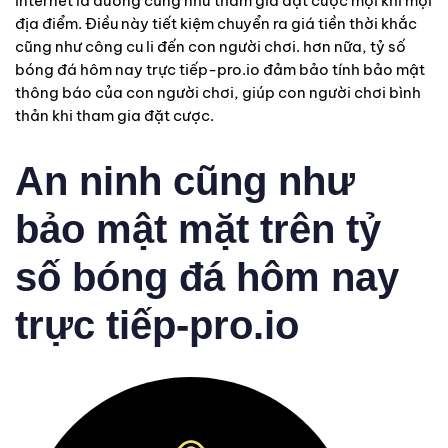
internet là dường cũng như tham gia đặt cược mọi khi mọi
địa điểm. Điều này tiết kiệm chuyển ra giá tiền thời khắc
cũng như công cu li đến con người chơi. hơn nữa, tỷ số
bóng đá hôm nay trực tiếp-pro.io đảm bảo tính bảo mật
thông báo của con người chơi, giúp con người chơi bình
thản khi tham gia đặt cược.
An ninh cũng như
bảo mật mặt trên tỷ
số bóng đá hôm nay
trực tiếp-pro.io