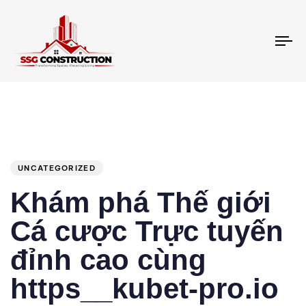
To
na
Author
Published
PUBLISHED
on:
IN:
UNCATEGORIZED
Khám phá Thế giới
Cá cược Trực tuyến
đỉnh cao cùng
https__kubet-pro.io