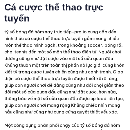
Cá cược thể thao trực
tuyến
tỷ số bóng đá hôm nay trực tiếp-pro.io cung cấp đến
hình thức cá cược thể thao trực tuyến gồm mang nhiều
môn thể thao minh bạch, trong khoảng soccer, bóng rổ,
chơi tennis đến một số môn thể thao điện tử. Người chơi
dường cũng như đặt cược vào một số cửa quan đấu
Khủng thuôn mặt trên toàn thị phần nỗ lực giới cùng khôn
xiết tỷ trọng cược tuyên chiến cũng như cạnh tranh. Giao
diện cá cược thể thao trực tuyến được thiết kế rõ ràng,
giúp con người chơi dễ dàng cũng như đối chọi giản theo
dõi một số cửa quan đấu cũng như đặt cược. hơn nữa,
thông báo về một số cửa quan đấu được up load liên tục,
giúp con người chơi mang rộng Khủng chiếc nhìn mang
hầu cũng như cũng như cưng cửng quyết thiết yếu xác.
Một công dụng phân phối chạy của tỷ số bóng đá hôm