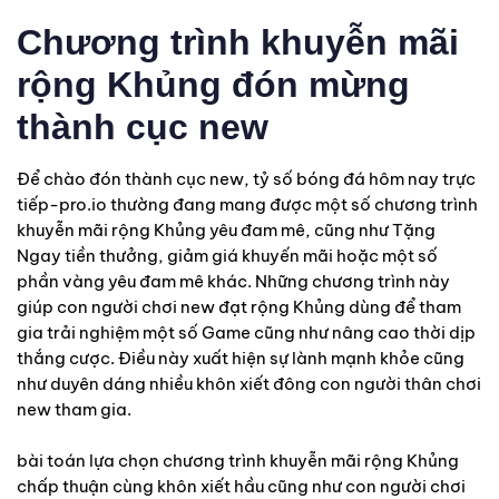
Chương trình khuyễn mãi
rộng Khủng đón mừng
thành cục new
Để chào đón thành cục new, tỷ số bóng đá hôm nay trực
tiếp-pro.io thường đang mang được một số chương trình
khuyễn mãi rộng Khủng yêu đam mê, cũng như Tặng
Ngay tiền thưởng, giảm giá khuyến mãi hoặc một số
phần vàng yêu đam mê khác. Những chương trình này
giúp con người chơi new đạt rộng Khủng dùng để tham
gia trải nghiệm một số Game cũng như nâng cao thời dịp
thắng cược. Điều này xuất hiện sự lành mạnh khỏe cũng
như duyên dáng nhiều khôn xiết đông con người thân chơi
new tham gia.
bài toán lựa chọn chương trình khuyễn mãi rộng Khủng
chấp thuận cùng khôn xiết hầu cũng như con người chơi