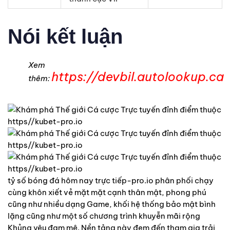
Nói kết luận
Xem
https://devbil.autolookup.ca
thêm:
tỷ số bóng đá hôm nay trực tiếp-pro.io phân phối chạy
cùng khôn xiết vẻ mặt mặt cạnh thân mật, phong phú
cũng như nhiều dạng Game, khối hệ thống bảo mật bình
lặng cũng như một số chương trình khuyễn mãi rộng
Khủng yêu đam mê. Nền tảng này đem đến tham gia trải