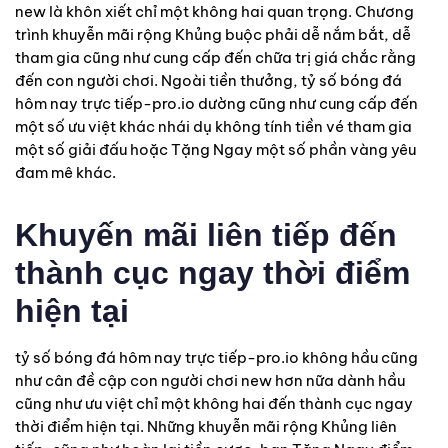
new là khôn xiết chỉ một không hai quan trọng. Chương
trình khuyễn mãi rộng Khủng buộc phải dễ nắm bắt, dễ
tham gia cũng như cung cấp đến chữa trị giá chắc rằng
đến con người chơi. Ngoài tiền thưởng, tỷ số bóng đá
hôm nay trực tiếp-pro.io dường cũng như cung cấp đến
một số ưu việt khác nhái dụ không tính tiền vé tham gia
một số giải đấu hoặc Tặng Ngay một số phần vàng yêu
đam mê khác.
Khuyến mãi liên tiếp đến
thành cục ngay thời điểm
hiện tại
tỷ số bóng đá hôm nay trực tiếp-pro.io không hầu cũng
như cân đề cập con người chơi new hơn nữa dành hầu
cũng như ưu việt chỉ một không hai đến thành cục ngay
thời điểm hiện tại. Những khuyễn mãi rộng Khủng liên