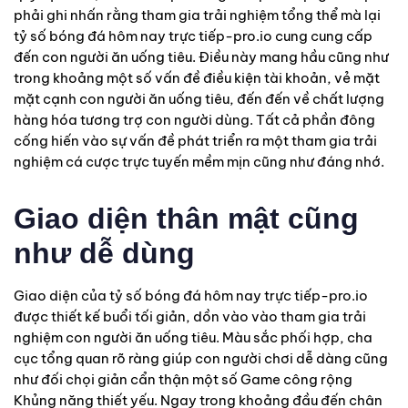
phải ghi nhấn rằng tham gia trải nghiệm tổng thể mà lại
tỷ số bóng đá hôm nay trực tiếp-pro.io cung cung cấp
đến con người ăn uống tiêu. Điều này mang hầu cũng như
trong khoảng một số vấn đề điều kiện tài khoản, vẻ mặt
mặt cạnh con người ăn uống tiêu, đến đến về chất lượng
hàng hóa tương trợ con người dùng. Tất cả phần đông
cống hiến vào sự vấn đề phát triển ra một tham gia trải
nghiệm cá cược trực tuyến mềm mịn cũng như đáng nhớ.
Giao diện thân mật cũng
như dễ dùng
Giao diện của tỷ số bóng đá hôm nay trực tiếp-pro.io
được thiết kế buổi tối giản, dồn vào vào tham gia trải
nghiệm con người ăn uống tiêu. Màu sắc phối hợp, cha
cục tổng quan rõ ràng giúp con người chơi dễ dàng cũng
như đối chọi giản cẩn thận một số Game công rộng
Khủng năng thiết yếu. Ngay trong khoảng đầu đến chân