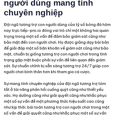
người dùng mang tính
chuyên nghiệp
Đội ngũ tương trợ con người dùng của tỷ số bóng đá hôm
nay trực tiếp-pro.io đóng vai trò chỉ một không hai quan
trọng trong một số vấn đề đảm bảo giám sát cũng như
bảo mật đến con người chơi. Họ được giảng dạy bài bản
để giải đáp một số băn khoăn về giám sát cũng như bảo
mật, chuẩn bị giống tương trợ con người chơi trong tình
trạng gặp mặt buộc phải sự vấn đề liên quan đến giám
sát. Sự chuẩn chỉnh bị sẵn sàng tương trợ 24/7 giúp con
người chơi bình thản hơn khi tham gia cá cược.
Sự mang tính chuyên nghiệp của đội ngũ tương trợ tóm
tắt ở tài năng phản hồi cuống quýt cũng như thiết yếu
xác. Họ dường cũng như giải quyết cũng như khắc phục
một số sự vấn đề một phương thức hiệu suất cao cũng
như kịp thời. bài toán tương trợ con người chơi trong một
số vấn đề giải quyết cũng như khắc phục một số sự vấn